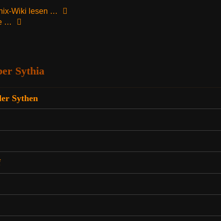
nix-Wiki lesen …
te …
ber Sythia
der Sythen
f