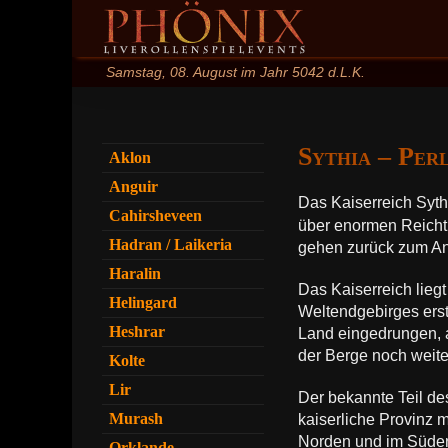
Zum
Inhalt
springen
Samstag, 08. August im Jahr 5042 d.L.K.
Sythia – Per
Aklon
Anguir
Das Kaiserreich Sythi
Cahirsheveen
über enormen Reichtum
Hadran / Laikeria
gehen zurück zum An
Haralin
Das Kaiserreich lieg
Helingard
Weltendgebirges erst
Heshrar
Land eingedrungen, a
der Berge noch weite
Kolte
Lir
Der bekannte Teil des
Murash
kaiserliche Provinz m
Norden und im Süden
Orklande