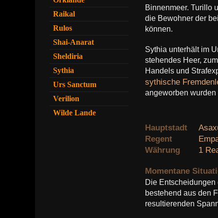
Binnenmeer. Turillo 
Raikal
die Bewohner der bei
Rulos
können.
Shai-Anarat
Sythia unterhält im 
Sheldiria
stehendes Heer, zumi
Sythia
Handels und Strafexpe
sythische Fremdenl
Urs Sanctum
angeworben wurden un
Verilion
Wilde Lande
Hauptstadt
Asax
Regent
Empa
Währung
1 Rea
Momentane Situat
Die Entscheidungen 
bestehend aus den Fü
resultierenden Span