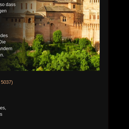
 so dass
igen
 des
Die
ändern
n.
† 5037)
es,
us