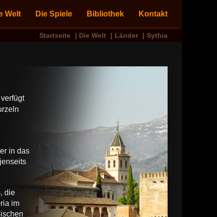
e Welt
Die Spiele
Bibliothek
Kontakt
Startseite
Die Welt
Länder
Sythia
 verfügt
urzeln
er in das
jenseits
, die
ria im
sischen