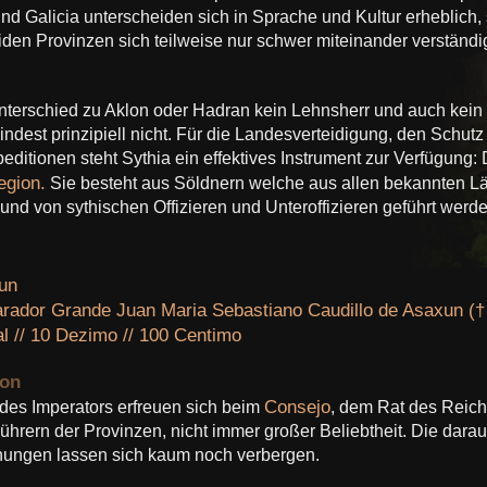
und Galicia unterscheiden sich in Sprache und Kultur erheblich,
den Provinzen sich teilweise nur schwer miteinander verständ
Unterschied zu Aklon oder Hadran kein Lehnsherr und auch kein
ndest prinzipiell nicht. Für die Landesverteidigung, den Schutz
ditionen steht Sythia ein effektives Instrument zur Verfügung: 
egion.
Sie besteht aus Söldnern welche aus allen bekannten L
d von sythischen Offizieren und Unteroffizieren geführt werde
un
rador Grande Juan Maria Sebastiano Caudillo de Asaxun (
l // 10 Dezimo // 100 Centimo
ion
Consejo
des Imperators erfreuen sich beim
, dem Rat des Reich
hrern der Provinzen, nicht immer großer Beliebtheit. Die dara
nungen lassen sich kaum noch verbergen.