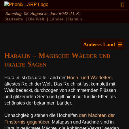
Zum
Inhalt
Samstag, 08. August im Jahr 5042 d.L.K.
springen
Startseite
Die Welt
Länder
Haralin
Anderes Land
Haralin – Magische Wälder und
Aklon
uralte Sagen
Anguir
Cahirsheveen
Hoch- und Waldelfen
Haralin ist das uralte Land der
,
Hadran / Laikeria
ältestes Reich der Welt. Das Reich ist fast komplett mit
Haralin
Wald bedeckt, durchzogen von schimmernden Flüssen
und glitzernden Seen und gilt nicht nur für die Elfen als
Helingard
schönstes der bekannten Länder.
Heshrar
den Mächten der
Unnachgiebig stehen die Hochelfen
Kolte
Finsternis gegenüber
, Malagash und Arachne sind in
Lir
Haralin geächtete Mächte, die Anhänger Varkaz’ werden