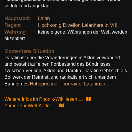
Murash
verfolgt und angeklagt.
Orklande
Hauptstadt
Laian
Raikal
Regent
Hochkönig Divelion Laianharalin VIII
Währung
keine eigene, Währungen der Welt werden
Rulos
akzeptiert
Shai-Anarat
Sheldiria
Momentane Situation
Haralin ist über die Veränderungen in Aklon verwundert
Sythia
und besteht auf einen Fortbestand des Bündnisses
Urs Sanctum
zwischen Verilion, Aklon und Haralin. Haralin sieht sich als
Bollwerk der Reinheit und radikalisiert sich unter dem
Verilion
Hohepriester Thurnaviel Lataniusior
Banner des
.
Wilde Lande
Weitere Infos im Phönix-Wiki lesen …
Zurück zur Welt-Karte …