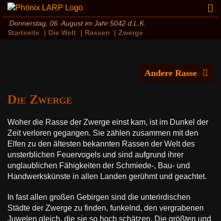
Zum
Inhalt
Donnerstag, 06. August im Jahr 5042 d.L.K.
springen
Startseite
Die Welt
Rassen
Zwerge
Andere Rasse
Drax
Die Zwerge
Elfen
Halblinge
Woher die Rasse der Zwerge einst kam, ist im Dunkel der
Zeit verloren gegangen. Sie zählen zusammen mit den
Lemuren
Elfen zu den ältesten bekannten Rassen der Welt des
Menschen
unsterblichen Feuervogels und sind aufgrund ihrer
Oger
unglaublichen Fähigkeiten der Schmiede-, Bau- und
Handwerkskünste in allen Landen gerühmt und geachtet.
Orks / Goblins
Schattenelfen
In fast allen großen Gebirgen sind die unterirdischen
Städte der Zwerge zu finden, funkelnd, den vergrabenen
Trolle
Juwelen gleich, die sie so hoch schätzen. Die größten und