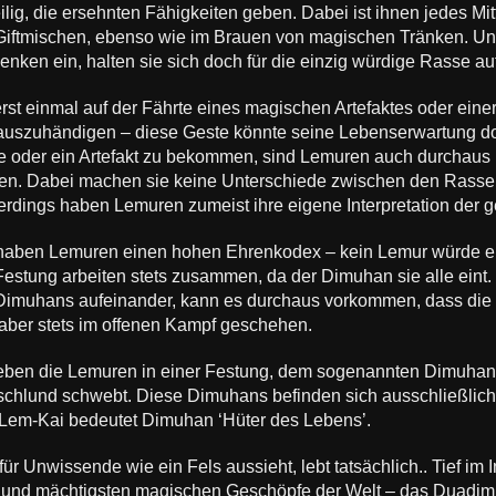
ilig, die ersehnten Fähigkeiten geben. Dabei ist ihnen jedes Mi
iftmischen, ebenso wie im Brauen von magischen Tränken. Und 
nken ein, halten sie sich doch für die einzig würdige Rasse auf
st einmal auf der Fährte eines magischen Artefaktes oder einer 
g auszuhändigen – diese Geste könnte seine Lebenserwartung doc
le oder ein Artefakt zu bekommen, sind Lemuren auch durchaus 
ten. Dabei machen sie keine Unterschiede zwischen den Rassen 
lerdings haben Lemuren zumeist ihre eigene Interpretation de
haben Lemuren einen hohen Ehrenkodex – kein Lemur würde e
estung arbeiten stets zusammen, da der Dimuhan sie alle eint. 
Dimuhans aufeinander, kann es durchaus vorkommen, dass die e
d aber stets im offenen Kampf geschehen.
eben die Lemuren in einer Festung, dem sogenannten Dimuhan,
chlund schwebt. Diese Dimuhans befinden sich ausschließlich i
n Lem-Kai bedeutet Dimuhan ‘Hüter des Lebens’.
ür Unwissende wie ein Fels aussieht, lebt tatsächlich.. Tief im
n und mächtigsten magischen Geschöpfe der Welt – das Duadi