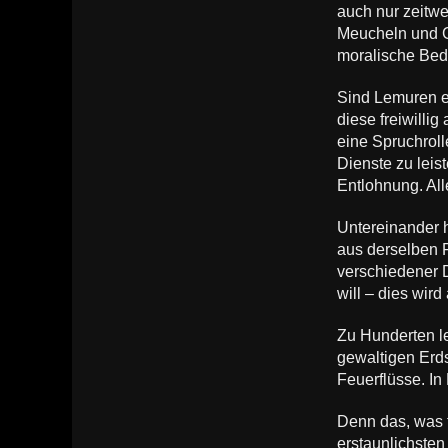
auch nur zeitwe
Meucheln und G
moralische Bede
Sind Lemuren er
diese freiwilli
eine Spruchrol
Dienste zu leis
Entlohnung. Al
Untereinander 
aus derselben F
verschiedener 
will – dies wir
Zu Hunderten l
gewaltigen Erds
Feuerflüsse. I
Denn das, was f
erstaunlichste