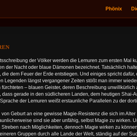
Phönix
Di
ren
htsschreibung der Völker werden die Lemuren zum ersten Mal 
en der Nacht oder blaue Dämonen bezeichnet. Tatsächlich halte
, die dem Feuer der Erde entstiegen. Und einiges spricht dafür, 
en Legenden längst vergangener Zeiten stößt man immer wieder
 fürchteten – blauen Geister, deren Beschreibung unwillkürlich
e, dass gerade in den südlicheren Landen, dem heutigen Shai-A
 Sprache der Lemuren weißt erstaunliche Parallelen zu der dort
on Geburt an eine gewisse Magie-Resistenz die sich im Alter n
taunlicherweise sind sie aber unfähig, selbst Magie zu wirken. 
 Streben nach Möglichkeiten, dennoch Magie wirken zu können. 
 kleineren Gruppen durch alle Lande der Welt, ständig auf der 