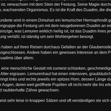
 ist, verwachsen mit dem Stein der Festung. Seine Magie durch
 wachsenden Organismus. Es ist die Kraft des Duadim, die die
underte wird in einem Dimuhan ein lemurischer Hermaphrodit ge
engruppe die Festung um mit dem neugeborenen Duadim an ein
einzige, was Lemuren wirklich heilig ist, ist das Duadim ihres 
tung verläßt, ist ständig um sein Wohlergehen besorgt.
 haben auf ihren Reisen durchaus Gefallen an der Glaubenside
ngeschlossen. Andere haben ein gewisses Interesse an dem Pri
uadims über allem.
eine menschliche Gestalt mit zumeist schlanken, geschmeidig
Alter ergrauen. Lemurenhaut hat einen intensiven, graubläuliche
springt links und rechts jeweils ein spitzes Horn, dessen Länge 
 Augen, deren weit geöffnete Pupillen oft nicht mehr die Iris e
nd raubtierhafte Zähne gewachsen.
ist sehr leise in knappen Sätzen und oft verständigen sie sich