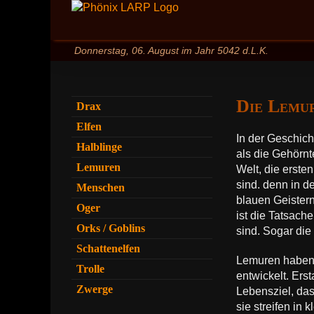
Zum
Inhalt
springen
Donnerstag, 06. August im Jahr 5042 d.L.K.
Die Lemu
Drax
Elfen
In der Geschic
Halblinge
als die Gehörnt
Lemuren
Welt, die ersten
sind. denn in d
Menschen
blauen Geistern
Oger
ist die Tatsach
Orks / Goblins
sind. Sogar die
Schattenelfen
Lemuren haben v
Trolle
entwickelt. Ers
Zwerge
Lebensziel, das
sie streifen in